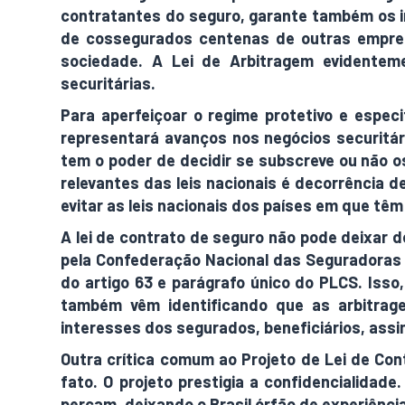
contratantes do seguro, garante também os i
de cossegurados centenas de outras empresa
sociedade. A Lei de Arbitragem evidentem
securitárias.
Para aperfeiçoar o regime protetivo e especi
representará avanços nos negócios securitár
tem o poder de decidir se subscreve ou não os
relevantes das leis nacionais é decorrência 
evitar as leis nacionais dos países em que tê
A lei de contrato de seguro não pode deixar d
pela Confederação Nacional das Seguradoras 
do artigo 63 e parágrafo único do PLCS. Isso
também vêm identificando que as arbitrage
interesses dos segurados, beneficiários, ass
Outra crítica comum ao Projeto de Lei de Con
fato. O projeto prestigia a confidencialida
percam, deixando o Brasil órfão de experiência