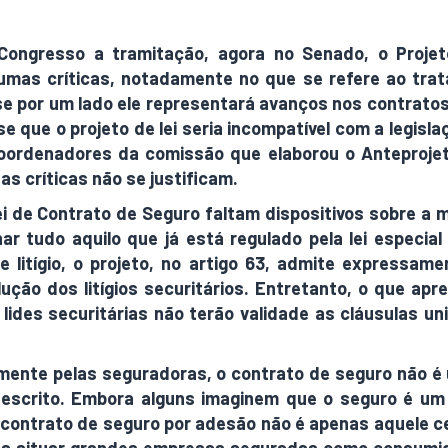
ongresso a tramitação, agora no Senado, o Proje
umas críticas, notadamente no que se refere ao trat
se por um lado ele representará avanços nos contratos
 que o projeto de lei seria incompatível com a legis
coordenadores da comissão que elaborou o Anteproje
s críticas não se justificam.
 de Contrato de Seguro faltam dispositivos sobre a m
inar tudo aquilo que já está regulado pela lei especi
e litígio, o projeto, no artigo 63, admite expressam
ução dos litígios securitários. Entretanto, o que apr
 lides securitárias não terão validade as cláusulas u
ente pelas seguradoras, o contrato de seguro não é u
escrito. Embora alguns imaginem que o seguro é um c
O contrato de seguro por adesão não é apenas aquele 