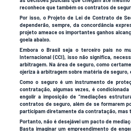
as decisões judiciais que chegam até mesmo 
reconhece que também os contratos de seguro
Por isso, o Projeto de Lei de Contrato de S
dependerão, sempre, da concordância expres
projeto ameace os importantes ganhos alcanç
goela abaixo.
Embora o Brasil seja o terceiro país no 
Internacional (CCI), isso não significa, nece
arbitragem. Na área de seguro, como certame
ojeriza à arbitragem sobre matéria de seguro,
Como o seguro é um instrumento de proteç
contratação, algumas vezes, é condicionada
engolir a imposição de “mediações estrutu
contratos de seguro, além de se formarem po
participam diretamente da contratação, mas t
Portanto, não é desejável um pacto de mediaç
Basta imaginar um empreendimento de engen