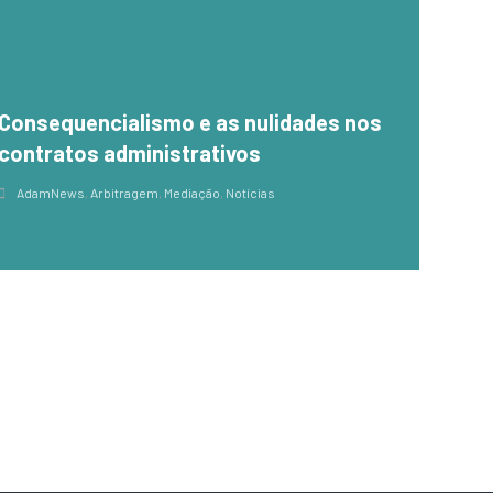
Consequencialismo e as nulidades nos
contratos administrativos
AdamNews
,
Arbitragem
,
Mediação
,
Notícias