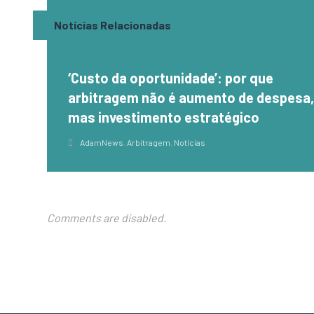
Notícias Relacionadas
‘Custo da oportunidade’: por que
arbitragem não é aumento de despesa
mas investimento estratégico
AdamNews
,
Arbitragem
,
Notícias
Comments are disabled.