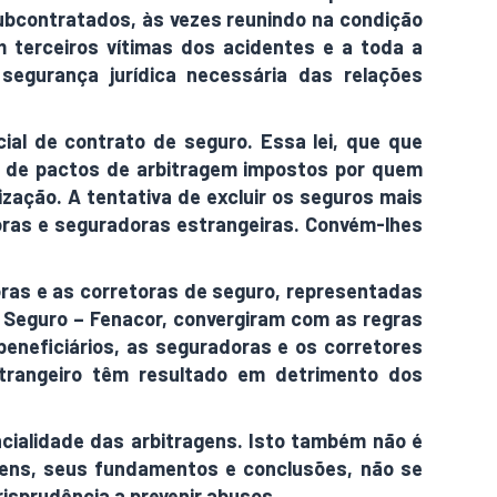
ubcontratados, às vezes reunindo na condição
 terceiros vítimas dos acidentes e a toda a
egurança jurídica necessária das relações
cial de contrato de seguro. Essa lei, que que
ão de pactos de arbitragem impostos por quem
ização. A tentativa de excluir os seguros mais
doras e seguradoras estrangeiras. Convém-lhes
doras e as corretoras de seguro, representadas
 Seguro – Fenacor, convergiram com as regras
beneficiários, as seguradoras e os corretores
strangeiro têm resultado em detrimento dos
ncialidade das arbitragens. Isto também não é
agens, seus fundamentos e conclusões, não se
risprudência a prevenir abusos.