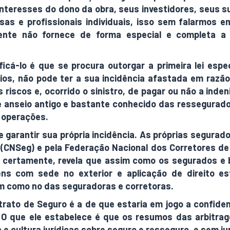
nteresses do dono da obra, seus investidores, seus s
s e profissionais individuais, isso sem falarmos em
ente não fornece de forma especial e completa a s
ficá-lo é que se procura outorgar a primeira lei espe
ios, não pode ter a sua incidência afastada em raz
 riscos e, ocorrido o sinistro, de pagar ou não a inden
de anseio antigo e bastante conhecido das ressegura
m operações.
e garantir sua própria incidência. As próprias segura
(CNSeg) e pela Federação Nacional dos Corretores de
, certamente, revela que assim como os segurados e 
ns com sede no exterior e aplicação de direito e
im como no das seguradoras e corretoras.
trato de Seguro é a de que estaria em jogo a confide
de. O que ele estabelece é que os resumos das arbitr
 e cultura jurídicas sobre seguro e resseguro, e sem ju