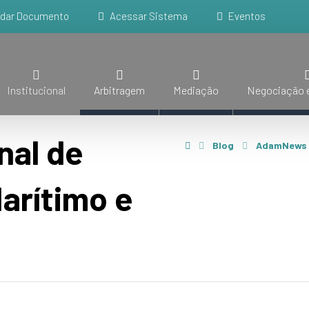
idar Documento
Acessar Sistema
Eventos
Institucional
Arbitragem
Mediação
Negociação e
nal de
Blog
AdamNews
Marítimo e