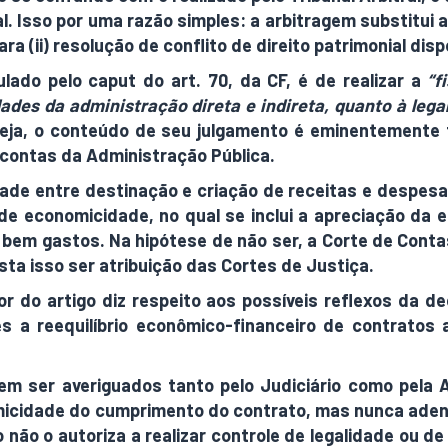
ial. Isso por uma razão simples: a arbitragem substitui 
 (ii) resolução de conflito de direito patrimonial dispo
lado pelo caput do art. 70, da CF, é de realizar a
“f
dades da administração direta e indireta, quanto à lega
seja, o conteúdo de seu julgamento é eminentemente
 contas da Administração Pública.
dade entre destinação e criação de receitas e despes
de economicidade, no qual se inclui a apreciação da 
m bem gastos. Na hipótese de não ser, a Corte de Contas
sta isso ser atribuição das Cortes de Justiça.
r do artigo diz respeito aos possíveis reflexos da d
s a reequilíbrio econômico-financeiro de contratos 
em ser averiguados tanto pelo Judiciário como pela
icidade do cumprimento do contrato, mas nunca adentr
o não o autoriza a realizar controle de legalidade ou de