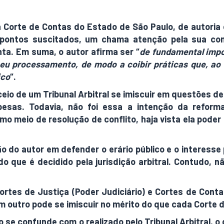
 Corte de Contas do Estado de São Paulo, de autoria d
 pontos suscitados, um chama atenção pela sua con
ta. Em suma, o autor afirma ser “
de fundamental impo
u processamento, de modo a coibir práticas que, ao f
ico
“.
io de um Tribunal Arbitral se imiscuir em questões de 
esas. Todavia, não foi essa a intenção da reforma l
omo meio de resolução de conflito, haja vista ela pod
ão do autor em defender o erário público e o interesse 
 do que é decidido pela jurisdição arbitral. Contudo,
rtes de Justiça (Poder Judiciário) e Cortes de Cont
em outro pode se imiscuir no mérito do que cada Corte 
 se confunde com o realizado pelo Tribunal Arbitral, 