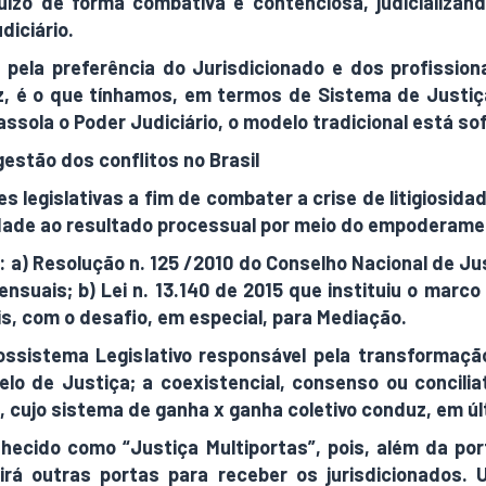
juízo de forma combativa e contenciosa, judicializa
diciário.
 pela preferência do Jurisdicionado e dos profissio
, é o que tínhamos, em termos de Sistema de Justiça
e assola o Poder Judiciário, o modelo tradicional está s
gestão dos conflitos no Brasil
s legislativas a fim de combater a crise de litigiosid
vidade ao resultado processual por meio do empoderame
a) Resolução n. 125 /2010 do Conselho Nacional de Just
nsuais; b) Lei n. 13.140 de 2015 que instituiu o marco
s, com o desafio, em especial, para Mediação.
ssistema Legislativo responsável pela transformação
lo de Justiça; a coexistencial, consenso ou concili
, cujo sistema de ganha x ganha coletivo conduz, em úl
ecido como “Justiça Multiportas”, pois, além da por
irá outras portas para receber os jurisdicionados