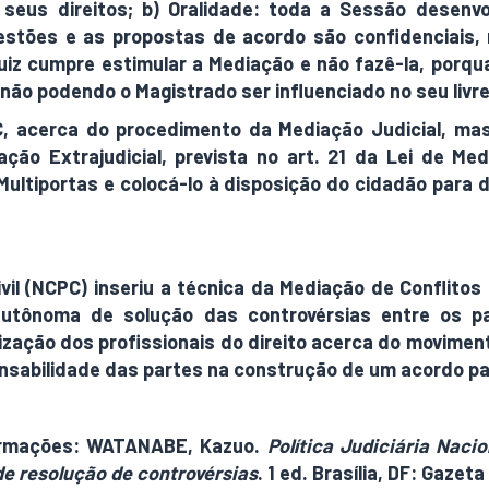
eus direitos; b) Oralidade: toda a Sessão desenvo
uestões e as propostas de acordo são confidenciais
 Juiz cumpre estimular a Mediação e não fazê-la, porq
 não podendo o Magistrado ser influenciado no seu liv
PC, acerca do procedimento da Mediação Judicial, m
iação Extrajudicial, prevista no art. 21 da Lei de M
Multiportas e colocá-lo à disposição do cidadão para 
vil (NCPC) inseriu a técnica da Mediação de Conflit
tônoma de solução das controvérsias entre os par
tização dos profissionais do direito acerca do movimen
nsabilidade das partes na construção de um acordo par
formações: WATANABE, Kazuo.
Política Judiciária Nac
 de resolução de controvérsias
. 1 ed. Brasília, DF: Gazeta