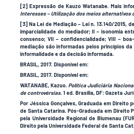
[2] Expressão de Kauzo Watanabe. Mais in
Interesses – Utilização dos meios alternativos
[3] Na Lei de Mediação – Lei n. 13.140/2015, d
imparcialidade do mediador; II – isonomia ent
consenso; VII – confidencialidade; VIII – boa
mediação são informadas pelos princípios da 
informalidade e da decisão informada.
BRASIL, 2017. Disponível em:
http://www.planal
BRASIL, 2017. Disponível em:
http://www.plana
WATANABE, Kazuo.
Política Judiciária Nacion
de controvérsias
. 1 ed. Brasília, DF: Gazeta Jur
Por Jéssica Gonçalves, Graduada em Direito p
de Santa Catarina. Pós-Graduada em Direito Pr
pela Universidade Regional de Blumenau (FU
Direito pela Universidade Federal de Santa Ca