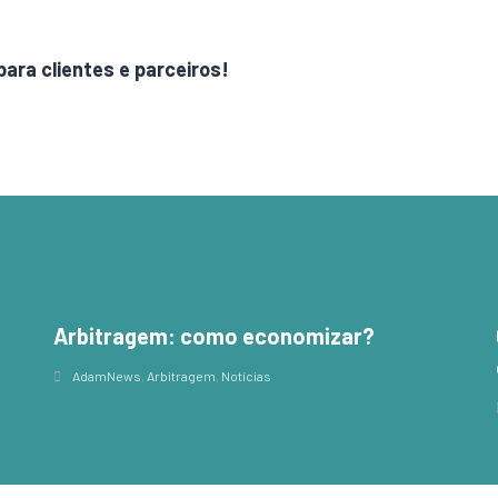
para clientes e parceiros!
Arbitragem: como economizar?
,
AdamNews
,
Arbitragem
,
Notícias