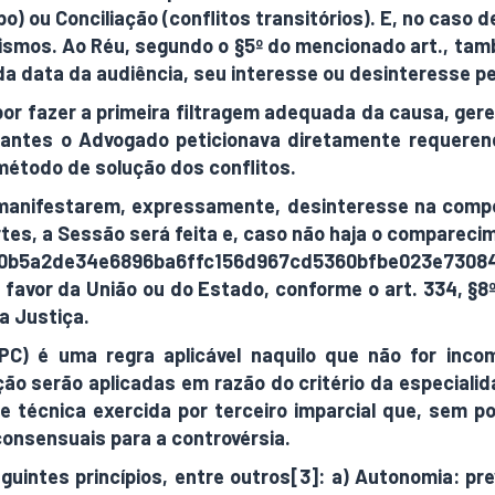
) ou Conciliação (conflitos transitórios). E, no caso
mos. Ao Réu, segundo o §5º do mencionado art., també
da data da audiência, seu interesse ou desinteresse p
or fazer a primeira filtragem adequada da causa, gere
ntes o Advogado peticionava diretamente requerendo 
 método de solução dos conflitos.
manifestarem, expressamente, desinteresse na compo
es, a Sessão será feita e, caso não haja o comparecim
e30b5a2de34e6896ba6ffc156d967cd5360bfbe023e73084
 favor da União ou do Estado, conforme o art. 334, §8º
a Justiça.
PC) é uma regra aplicável naquilo que não for inc
ção serão aplicadas em razão do critério da especial
técnica exercida por terceiro imparcial que, sem pod
consensuais para a controvérsia.
intes princípios, entre outros[3]: a) Autonomia: pre