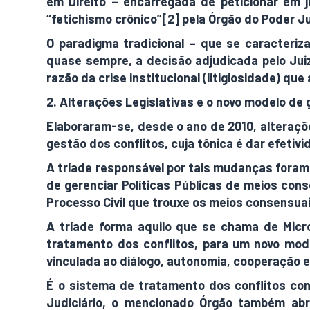
em Direito – encarregada de peticionar em 
“fetichismo crônico”[2] pela Órgão do Poder Ju
O paradigma tradicional – que se caracteriza
quase sempre, a decisão adjudicada pelo Juiz
razão da crise institucional (litigiosidade) qu
2. Alterações Legislativas e o novo modelo de 
Elaboraram-se, desde o ano de 2010, alteraçõe
gestão dos conflitos, cuja tônica é dar efeti
A tríade responsável por tais mudanças foram: 
de gerenciar Políticas Públicas de meios conse
Processo Civil que trouxe os meios consensuai
A tríade forma aquilo que se chama de Micro
tratamento dos conflitos, para um novo mode
vinculada ao diálogo, autonomia, cooperação e
É o sistema de tratamento dos conflitos conh
Judiciário, o mencionado Órgão também abr