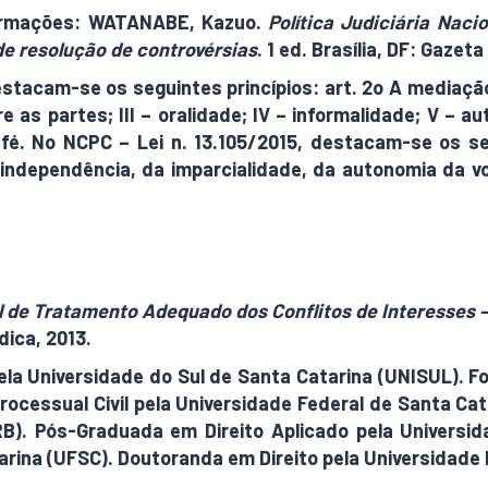
formações: WATANABE, Kazuo.
Política Judiciária Nac
 de resolução de controvérsias
. 1 ed. Brasília, DF: Gazeta
estacam-se os seguintes princípios: art. 2o A mediação
re as partes; III – oralidade; IV – informalidade; V – 
-fé. No NCPC – Lei n. 13.105/2015, destacam-se os seg
independência, da imparcialidade, da autonomia da vo
to.gov.br/ccivil_03/_ato2015-2018/2015/lei/l13105.ht
lto.gov.br/ccivil_03/_ato2015-2018/2015/Lei/L13140.
al de Tratamento Adequado dos Conflitos de Interesses –
ídica, 2013.
ela Universidade do Sul de Santa Catarina (UNISUL). 
ocessual Civil pela Universidade Federal de Santa Ca
RB). Pós-Graduada em Direito Aplicado pela Universi
tarina (UFSC). Doutoranda em Direito pela Universidade