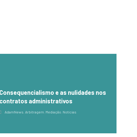
Consequencialismo e as nulidades nos
contratos administrativos
AdamNews
,
Arbitragem
,
Mediação
,
Notícias