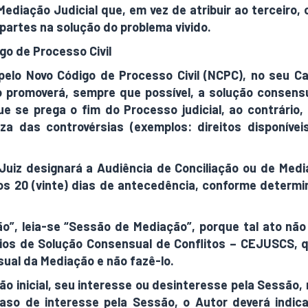
ediação Judicial que, em vez de atribuir ao terceiro
partes na solução do problema vivido.
igo de Processo Civil
elo Novo Código de Processo Civil (NCPC), no seu C
o promoverá, sempre que possível, a solução consensu
que se prega o fim do Processo judicial, ao contrári
za das controvérsias (exemplos: direitos disponív
o Juiz designará a Audiência de Conciliação ou de Me
s 20 (vinte) dias de antecedência, conforme determin
”, leia-se “Sessão de Mediação”, porque tal ato não 
os de Solução Consensual de Conflitos – CEJUSCS, qu
sual da Mediação e não fazê-lo.
ão inicial, seu interesse ou desinteresse pela Sessão,
caso de interesse pela Sessão, o Autor deverá ind