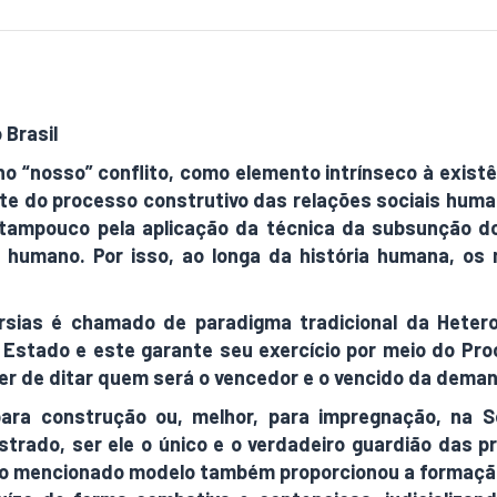
 Brasil
no “nosso” conflito, como elemento intrínseco à exist
nte do processo construtivo das relações sociais huma
 tampouco pela aplicação da técnica da subsunção do
er humano. Por isso, ao longa da história humana, o
ias é chamado de paradigma tradicional da Hetero
Estado e este garante seu exercício por meio do Proc
ver de ditar quem será o vencedor e o vencido da dema
ara construção ou, melhor, para impregnação, na So
istrado, ser ele o único e o verdadeiro guardião da
o, o mencionado modelo também proporcionou a formaçã