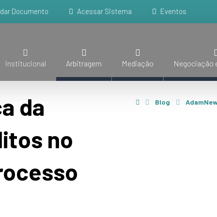
idar Documento
Acessar Sistema
Eventos
Institucional
Arbitragem
Mediação
Negociação e
ca da
Blog
AdamNew
itos no
rocesso