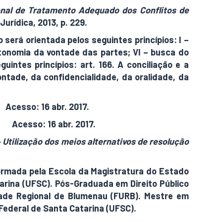
ional de Tratamento Adequado dos Conflitos de
 Jurídica, 2013, p. 229.
 será orientada pelos seguintes princípios: I –
autonomia da vontade das partes; VI – busca do
uintes princípios: art. 166. A conciliação e a
ntade, da confidencialidade, da oralidade, da
m
Acesso: 16 abr. 2017.
htm
Acesso: 16 abr. 2017.
 Utilização dos meios alternativos de resolução
Formada pela Escola da Magistratura do Estado
tarina (UFSC). Pós-Graduada em Direito Público
dade Regional de Blumenau (FURB). Mestre em
 Federal de Santa Catarina (UFSC).