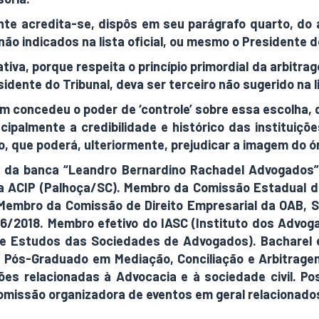
te acredita-se, dispôs em seu parágrafo quarto, do a
o indicados na lista oficial, ou mesmo o Presidente do
tiva, porque respeita o princípio primordial da arbitra
idente do Tribunal, deva ser terceiro não sugerido na li
m concedeu o poder de ‘controle’ sobre essa escolha
ncipalmente a credibilidade e histórico das instituiçõe
o, que poderá, ulteriormente, prejudicar a imagem do ó
io da banca “Leandro Bernardino Rachadel Advogados”
a ACIP (Palhoça/SC). Membro da Comissão Estadual d
 Membro da Comissão de Direito Empresarial da OAB, 
/2018. Membro efetivo do IASC (Instituto dos Advog
 Estudos das Sociedades de Advogados). Bacharel e
. Pós-Graduado em Mediação, Conciliação e Arbitragem
es relacionadas à Advocacia e à sociedade civil. Pos
issão organizadora de eventos em geral relacionados 