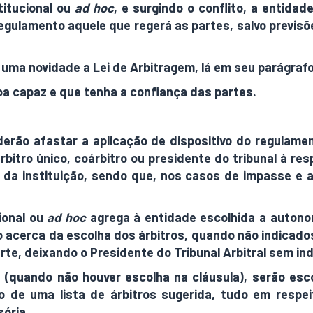
titucional ou
ad hoc
, e surgindo o conflito, a entida
gulamento aquele que regerá as partes, salvo previsõ
 uma novidade a Lei de Arbitragem, lá em seu parágrafo 
soa capaz e que tenha a confiança das partes.
rão afastar a aplicação de dispositivo do regulament
rbitro único, coárbitro ou presidente do tribunal à res
da instituição, sendo que, nos casos de impasse e a
ional ou
ad hoc
agrega à entidade escolhida a autonom
o acerca da escolha dos árbitros, quando não indicad
te, deixando o Presidente do Tribunal Arbitral sem in
s (quando não houver escolha na cláusula), serão es
o de uma lista de árbitros sugerida, tudo em respei
ória.