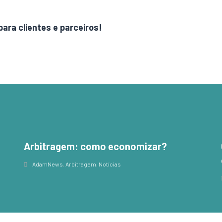
para clientes e parceiros!
Arbitragem: como economizar?
,
AdamNews
,
Arbitragem
,
Notícias