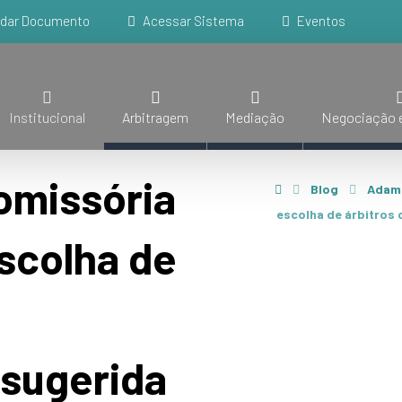
idar Documento
Acessar Sistema
Eventos
Institucional
Arbitragem
Mediação
Negociação e
omissória
Blog
Adam
escolha de árbitros 
escolha de
 sugerida