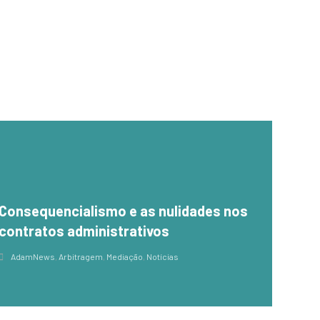
Consequencialismo e as nulidades nos
contratos administrativos
AdamNews
,
Arbitragem
,
Mediação
,
Notícias