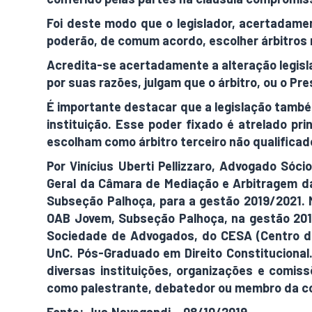
Foi deste modo que o legislador, acertadamen
poderão, de comum acordo, escolher árbitros nã
Acredita-se acertadamente a alteração legisla
por suas razões, julgam que o árbitro, ou o Pres
É importante destacar que a legislação també
instituição. Esse poder fixado é atrelado pri
escolham como árbitro terceiro não qualificad
Por Vinícius Uberti Pellizzaro, Advogado Sóc
Geral da Câmara de Mediação e Arbitragem d
Subseção Palhoça, para a gestão 2019/2021.
OAB Jovem, Subseção Palhoça, na gestão 2016
Sociedade de Advogados, do CESA (Centro de
UnC. Pós-Graduado em Direito Constitucional
diversas instituições, organizações e comissõ
como palestrante, debatedor ou membro da com