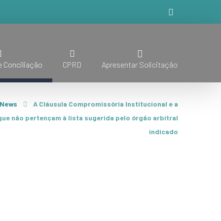
 Conciliação
CPRD
Apresentar Solicitação
News
A Cláusula Compromissória Institucional e a
que não pertençam à lista sugerida pelo órgão arbitral
indicado