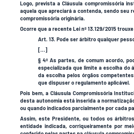
Logo, prevista a Cláusula compromissória ins
aquela que apreciará a contenda, sendo seu re
compromissória originária.
Ocorre que a recente Lei nº 13.129/2015 trouxe
Art. 13. Pode ser árbitro qualquer pes
[…]
§ 4º As partes, de comum acordo, pode
especializada que limite a escolha do á
da escolha pelos órgãos competentes 
que dispuser o regulamento aplicável.
Pois bem, a Cláusula Compromissória Instituc
desta autonomia está inserida a normatizaçã
ou quando indicados parcialmente por cada par
Assim, este Presidente, ou todos os árbitro
entidade indicada, corriqueiramente por mei
conferido pelas partes na cláusula compromiss