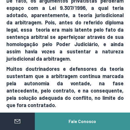
De fato, os argumentos privatistas perderam
espaço com a Lei 9.307/1996, a qual teria
adotado, aparentemente, a teoria jurisdicional
da arbitragem. Pois, antes do referido diploma
legal, essa teoria era mais latente pelo fato da
sentença arbitral se aperfeiçoar através de sua
homologação pelo Poder Judiciário, e ainda
assim havia vozes a sustentar a natureza
jurisdicional da arbitragem.
Muitos doutrinadores e defensores da teoria
sustentam que a arbitragem continua marcada
pela autonomia da vontade, na fase
antecedente, pelo contrato, e na consequente,
pela solução adequada do conflito, no limite do
que fora contratado.
Sendo tão notório o confronto entre as
Fale Conosco
correntes publicistas e as privatistas, tenta-se
justificar a natureza jurídica da arbitragem como