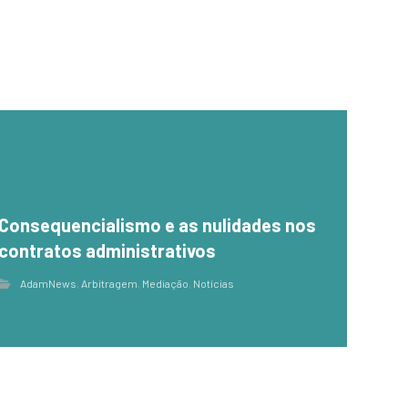
Consequencialismo e as nulidades nos
contratos administrativos
AdamNews
,
Arbitragem
,
Mediação
,
Notícias