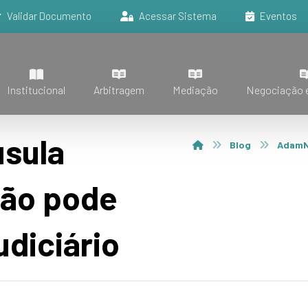
Validar Documento
Acessar Sistema
Eventos
Institucional
Arbitragem
Mediação
Negociação e
usula
Blog
Adam
não pode
udiciário