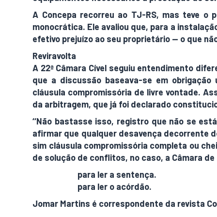
A Concepa recorreu ao TJ-RS, mas teve o p
monocrática. Ele avaliou que, para a instalaç
efetivo prejuízo ao seu proprietário — o que nã
Reviravolta
A 22ª Câmara Cível seguiu entendimento difer
que a discussão baseava-se em obrigação u
cláusula compromissória de livre vontade. Ass
da arbitragem, que já foi declarado constitucio
‘‘Não bastasse isso, registro que não se está
afirmar que qualquer desavença decorrente do 
sim cláusula compromissória completa ou chei
de solução de conflitos, no caso, a Câmara d
Clique aqui
para ler a sentença.
Clique aqui
para ler o acórdão.
Jomar Martins é correspondente da revista Con