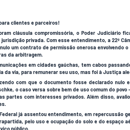
para clientes e parceiros!
am cláusula compromissória, o Poder Judiciário fic
à jurisdição privada. Com esse entendimento, a 22ª Câm
nulo um contrato de permissão onerosa envolvendo o 
ras da arbitragem.
omunicações em cidades gaúchas, tem cabos passand
 da via, para remunerar seu uso, mas foi à Justiça ale
 fazendo com que o documento fosse declarado nulo 
Kirschke, o caso versa sobre bem de uso comum do povo
as partes com interesses privados. Além disso, avalio
es.
Federal já assentou entendimento, em repercussão ger
rapartida, pelo uso e ocupação do solo e do espaço aé
iço público.