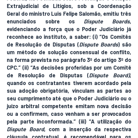
Extrajudicial de Litígios, sob a Coordenação
Geral do ministro Luis Felipe Salomão, emitiu três
enunciados sobre os
Dispute Boards
,
evidenciando a força que o Poder Judiciário já
reconhece ao instituto, a saber: (i) “Os Comitês
de Resolução de Disputas (
Dispute Boards
) são
um método de solução consensual de conflito,
na forma prevista no parágrafo 3º do artigo 3º do
CPC.” (ii) “As decisões proferidas por um Comitê
de Resolução de Disputas (
Dispute Board)
,
quando os contratantes tiverem acordado pela
sua adoção obrigatória, vinculam as partes ao
seu cumprimento até que o Poder Judiciário ou o
juízo arbitral competente emitam nova decisão
ou a confirmem, caso venham a ser provocados
pela parte inconformada.” (iii) “A utilização do
Dispute Board
, com a inserção da respectiva
cláusula contratual, é recomendável para os