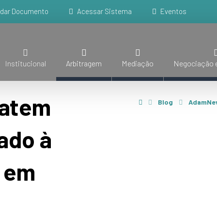
idar Documento
Acessar Sistema
Eventos
Institucional
Arbitragem
Mediação
Negociação e
batem
Blog
AdamNe
ado à
a em