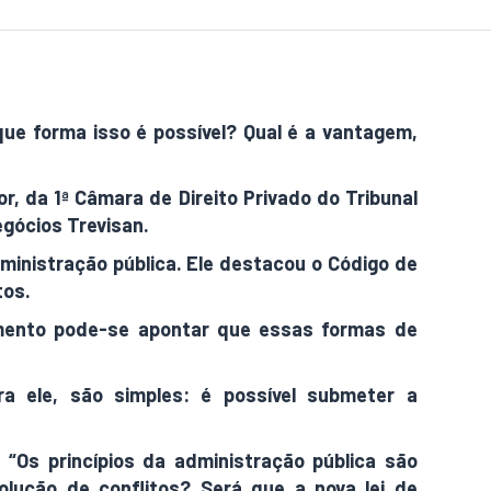
que forma isso é possível? Qual é a vantagem,
 da 1ª Câmara de Direito Privado do Tribunal
egócios Trevisan.
inistração pública. Ele destacou o Código de
tos.
mento pode-se apontar que essas formas de
a ele, são simples: é possível submeter a
 “Os princípios da administração pública são
olução de conflitos? Será que a nova lei de