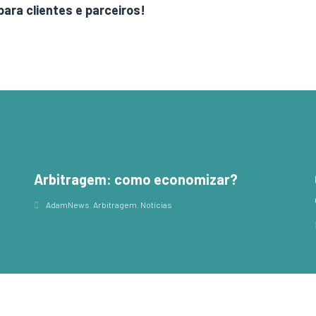
para clientes e parceiros!
Arbitragem: como economizar?
,
AdamNews
,
Arbitragem
,
Notícias