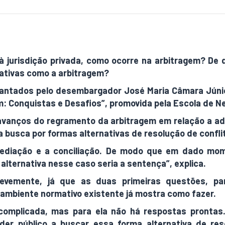
 jurisdição privada, como ocorre na arbitragem? De 
nativas como a arbitragem?
ntados pelo desembargador José Maria Câmara Júnior,
m: Conquistas e Desafios”, promovida pela Escola de N
avanços do regramento da arbitragem em relação a adm
a busca por formas alternativas de resolução de confli
mediação e a conciliação. De modo que em dado mo
 alternativa nesse caso seria a sentença”, explica.
revemente, já que as duas primeiras questões, par
o ambiente normativo existente já mostra como fazer.
complicada, mas para ela não há respostas prontas.
der público a buscar essa forma alternativa de res