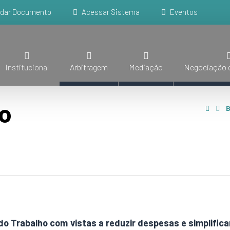
idar Documento
Acessar Sistema
Eventos
Institucional
Arbitragem
Mediação
Negociação e
do
B
ça do Trabalho com vistas a reduzir despesas e simplifi