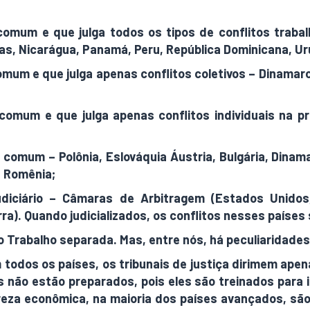
mum e que julga todos os tipos de conflitos trabalhis
ras, Nicarágua, Panamá, Peru, República Dominicana, Ur
mum e que julga apenas conflitos coletivos – Dinamarca
omum e que julga apenas conflitos individuais na pri
omum – Polônia, Eslováquia Áustria, Bulgária, Dinamarc
e Romênia;
diciário – Câmaras de Arbitragem (Estados Unidos, 
rra). Quando judicializados, os conflitos nesses paíse
 do Trabalho separada. Mas, entre nós, há peculiaridad
 todos os países, os tribunais de justiça dirimem apen
 não estão preparados, pois eles são treinados para id
reza econômica, na maioria dos países avançados, sã