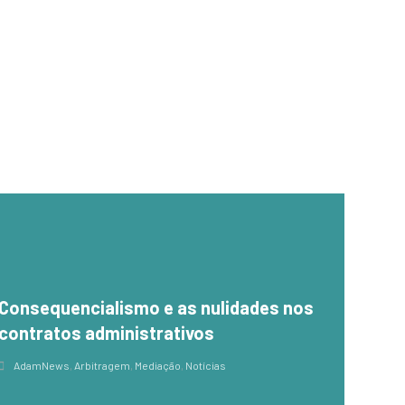
Consequencialismo e as nulidades nos
contratos administrativos
AdamNews
,
Arbitragem
,
Mediação
,
Notícias