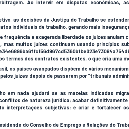
bitragem. Ao intervir em disputas econômicas, as 
etivo, as decisões da Justiça do Trabalho se estendem
ratos individuais de trabalho, gerando mais inseguranç
e frequência e exagerada liberdade os juízes anulam c
o, mas muitos juízes continuam usando princípios su
e34e6896ba6ffc156d967cd5360bfbe023e73084a754d61d15
 pelos termos dos contratos existentes, o que cria uma 
rasil, os países avançados dispõem de vários mecanism
elos juízes depois de passarem por “tribunais admini
ho em nada ajudará se as mazelas indicadas migra
 conflitos de natureza jurídica; acabar definitivamen
o interpretações subjetivas; e criar e fortalecer o
presidende do Conselho de Emprego e Relações do Tra