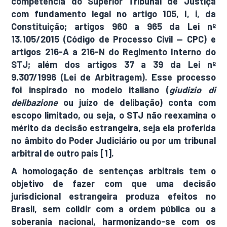
competência do Superior Tribunal de Justiça
com fundamento legal no artigo 105, I, i, da
Constituição; artigos 960 a 965 da Lei nº
13.105/2015 (Código de Processo Civil — CPC) e
artigos 216-A a 216-N do Regimento Interno do
STJ; além dos artigos 37 a 39 da Lei nº
9.307/1996 (Lei de Arbitragem). Esse processo
foi inspirado no modelo italiano (
giudizio di
delibazione
ou juízo de delibação) conta com
escopo limitado, ou seja, o STJ não reexamina o
mérito da decisão estrangeira, seja ela proferida
no âmbito do Poder Judiciário ou por um tribunal
arbitral de outro país [1].
A homologação de sentenças arbitrais tem o
objetivo de fazer com que uma decisão
jurisdicional estrangeira produza efeitos no
Brasil, sem colidir com a ordem pública ou a
soberania nacional, harmonizando-se com os