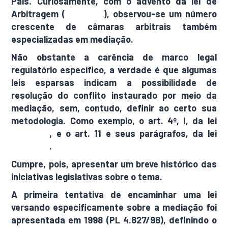
País. Curiosamente, com o advento da lei de
Arbitragem (
l9.307/96
), observou-se um número
crescente de câmaras arbitrais também
especializadas em mediação.
Não obstante a carência de marco legal
regulatório específico, a verdade é que algumas
leis esparsas indicam a possibilidade de
resolução do conflito instaurado por meio da
mediação, sem, contudo, definir ao certo sua
metodologia. Como exemplo, o art. 4º, I, da lei
10.101/00
, e o art. 11 e seus parágrafos, da lei
10.192/01
.
Cumpre, pois, apresentar um breve histórico das
iniciativas legislativas sobre o tema.
A primeira tentativa de encaminhar uma lei
versando especificamente sobre a mediação foi
apresentada em 1998 (PL 4.827/98), definindo o