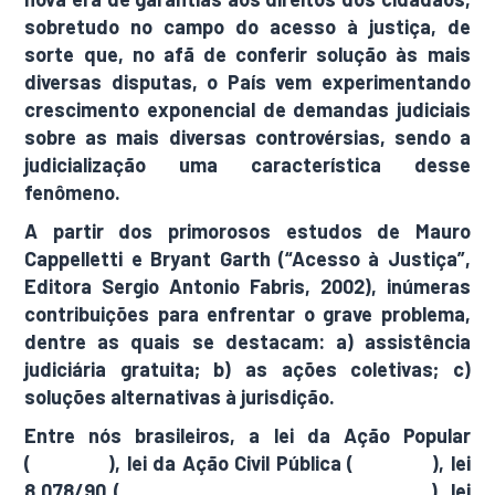
sobretudo no campo do acesso à justiça, de
sorte que, no afã de conferir solução às mais
diversas disputas, o País vem experimentando
crescimento exponencial de demandas judiciais
sobre as mais diversas controvérsias, sendo a
judicialização uma característica desse
fenômeno.
A partir dos primorosos estudos de Mauro
Cappelletti e Bryant Garth (“Acesso à Justiça”,
Editora Sergio Antonio Fabris, 2002), inúmeras
contribuições para enfrentar o grave problema,
dentre as quais se destacam: a) assistência
judiciária gratuita; b) as ações coletivas; c)
soluções alternativas à jurisdição.
Entre nós brasileiros, a lei da Ação Popular
(
4.717/65
), lei da Ação Civil Pública (
7.347/85
), lei
8.078/90 (
Código de Defesa do Consumidor
), lei