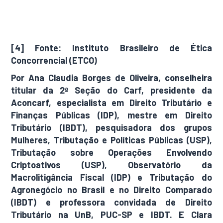
alegre#:~:text=Porto%20Alegre%20foi%20a%20
primeira,tributos%20de%20compet%C3%AAncia
%20do%20munic%C3%ADpio.
[4] Fonte: Instituto Brasileiro de Ética
Concorrencial (ETCO)
Por Ana Claudia Borges de Oliveira, conselheira
titular da 2ª Seção do Carf, presidente da
Aconcarf, especialista em Direito Tributário e
Finanças Públicas (IDP), mestre em Direito
Tributário (IBDT), pesquisadora dos grupos
Mulheres, Tributação e Políticas Públicas (USP),
Tributação sobre Operações Envolvendo
Criptoativos (USP), Observatório da
Macrolitigância Fiscal (IDP) e Tributação do
Agronegócio no Brasil e no Direito Comparado
(IBDT) e professora convidada de Direito
Tributário na UnB, PUC-SP e IBDT. E Clara