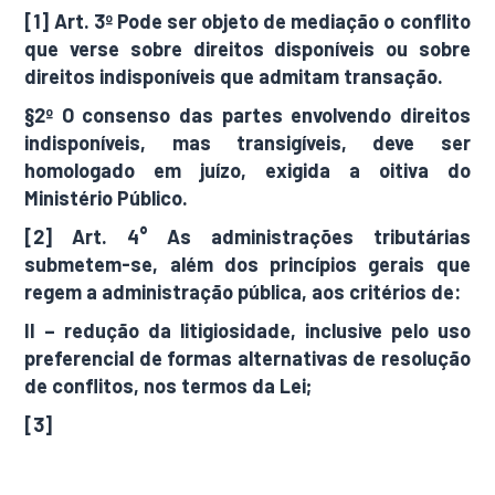
[1] Art. 3º Pode ser objeto de mediação o conflito
que verse sobre direitos disponíveis ou sobre
direitos indisponíveis que admitam transação.
§2º O consenso das partes envolvendo direitos
indisponíveis, mas transigíveis, deve ser
homologado em juízo, exigida a oitiva do
Ministério Público.
[2] Art. 4° As administrações tributárias
submetem-se, além dos princípios gerais que
regem a administração pública, aos critérios de:
II – redução da litigiosidade, inclusive pelo uso
preferencial de formas alternativas de resolução
de conflitos, nos termos da Lei;
[3]
https://prefeitura.poa.br/smf/noticias/proje
to-de-mediacao-tributaria-completa-um-ano-
em-porto-