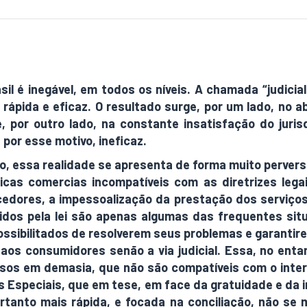
asil é inegável, em todos os níveis. A chamada “judici
 rápida e eficaz. O resultado surge, por um lado, no 
 por outro lado, na constante insatisfação do juri
 por esse motivo, ineficaz.
 essa realidade se apresenta de forma muito pervers
ticas comercias incompatíveis com as diretrizes lega
ecedores, a impessoalização da prestação dos serviço
idos pela lei são apenas algumas das frequentes sit
ossibilitados de resolverem seus problemas e garantir
a aos consumidores senão a via judicial. Essa, no en
sos em demasia, que não são compatíveis com o inte
 Especiais, que em tese, em face da gratuidade e da i
tanto mais rápida, e focada na conciliação, não se 