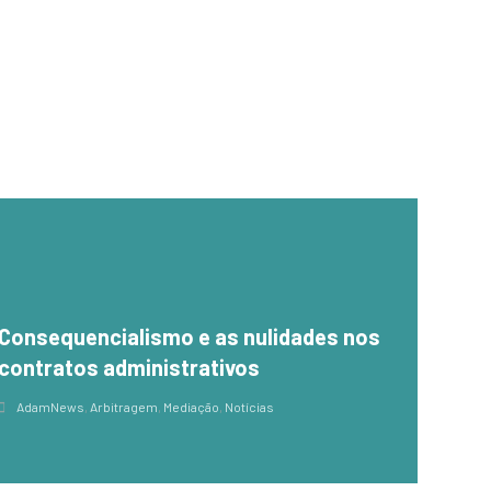
Consequencialismo e as nulidades nos
contratos administrativos
AdamNews
,
Arbitragem
,
Mediação
,
Notícias