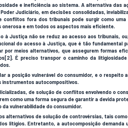
dade e ineficiência ao sistema. A alternativa das a
Poder Judiciário, em decisões consolidadas, inviabiliza
conflitos fora dos tribunais pode surgir como uma a
 onerosa e em todos os aspectos mais eficiente.
 à Justiça não se reduz ao acesso aos tribunais, ou, 
tucional do acesso à Justiça, que é tão fundamental p
 por meios alternativos, que assegurem formas eficie
tos[2]. É preciso transpor o caminho da litigiosida
ados.
r a posição vulnerável do consumidor, e o respeito a e
s instrumentos autocompositivos.
icializadas, de solução de conflitos envolvendo o con
arem como uma forma segura de garantir a devida prote
 da vulnerabilidade do consumidor.
s alternativos de solução de controvérsias, tais como 
os litígios. Entretanto, a autocomposição demanda u