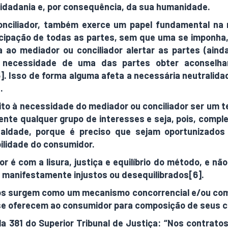
idadania e, por consequência, da sua humanidade.
nciliador, também exerce um papel fundamental na 
rticipação de todas as partes, sem que uma se imponha
 ao mediador ou conciliador alertar as partes (aind
 a necessidade de uma das partes obter aconselh
. Isso de forma alguma afeta a necessária neutralidad
.
ito à necessidade do mediador ou conciliador ser um
ente qualquer grupo de interesses e seja, pois, comp
igualdade, porque é preciso que sejam oportunizado
bilidade do consumidor.
é com a lisura, justiça e equilíbrio do método, e nã
s manifestamente injustos ou desequilibrados[6].
s surgem como um mecanismo concorrencial e/ou comple
 se oferecem ao consumidor para composição de seus co
la 381 do Superior Tribunal de Justiça: “Nos contrato