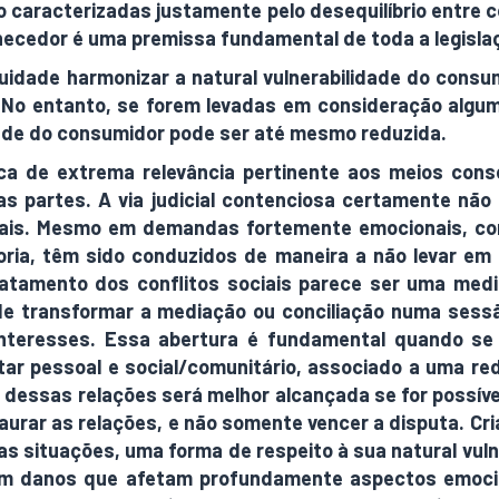
 caracterizadas justamente pelo desequilíbrio entre c
necedor é uma premissa fundamental de toda a legisl
uidade harmonizar a natural vulnerabilidade do cons
s. No entanto, se forem levadas em consideração alg
dade do consumidor pode ser até mesmo reduzida.
ica de extrema relevância pertinente aos meios cons
s partes. A via judicial contenciosa certamente não
ciais. Mesmo em demandas fortemente emocionais, com
ia, têm sido conduzidos de maneira a não levar em 
atamento dos conflitos sociais parece ser uma med
e transformar a mediação ou conciliação numa sessão
teresses. Essa abertura é fundamental quando se l
 pessoal e social/comunitário, associado a uma red
dessas relações será melhor alcançada se for possível
aurar as relações, e não somente vencer a disputa. C
as situações, uma forma de respeito à sua natural vul
m danos que afetam profundamente aspectos emocio