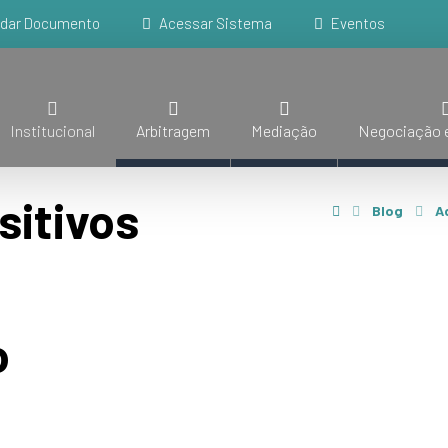
idar Documento
Acessar Sistema
Eventos
Institucional
Arbitragem
Mediação
Negociação e
itivos
Blog
A
o