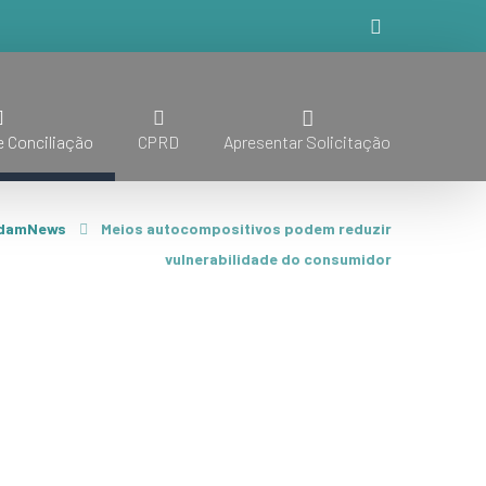
 Conciliação
CPRD
Apresentar Solicitação
damNews
Meios autocompositivos podem reduzir
vulnerabilidade do consumidor