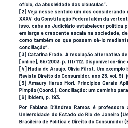
ofício, da abusividade das cláusulas”.
[2] Veja nesse sentido um dos considerando d
XXXV, da Constituição Federal além da vertent
isso, cabe ao Judiciário estabelecer política
em larga e crescente escala na sociedade, de
como também os que possam sê-lo mediante 
conciliação”.
[3] Catarina Frade. A resolução alternativa de
[online], 65/2003, p. 111/112. Disponível on-lin
[4] Nadia de Araujo, Olívia Fürst. Um exemplo
Revista Direito do Consumidor, ano 23, vol. 91, j
[5] Amaury Haruo Mori. Princípios Gerais Ap
Pimpão (Coord.). Conciliação: um caminho para a
[6] Ibidem, p. 193.
Por Fabiana D’Andrea Ramos é professora a
Universidade do Estado do Rio de Janeiro (Uer
Brasileiro de Política e Direito do Consumidor (