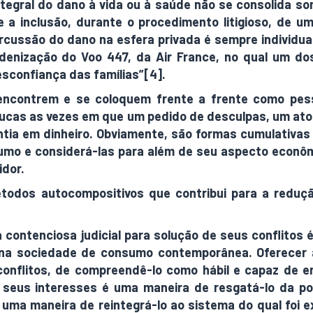
tegral do dano à vida ou à saúde não se consolida s
 a inclusão, durante o procedimento litigioso, de um
ercussão do dano na esfera privada é sempre individua
denização do Voo 447, da Air France, no qual um do
desconfiança das famílias”[4].
 encontrem e se coloquem frente a frente como p
oucas as vezes em que um pedido de desculpas, um ato 
ia em dinheiro. Obviamente, são formas cumulativas d
umo e considerá-las para além de seu aspecto econôm
idor.
odos autocompositivos que contribui para a reduçã
 contenciosa judicial para solução de seus conflitos
na sociedade de consumo contemporânea. Oferecer a
conflitos, de compreendê-lo como hábil e capaz de e
r seus interesses é uma maneira de resgatá-lo da p
a maneira de reintegrá-lo ao sistema do qual foi e