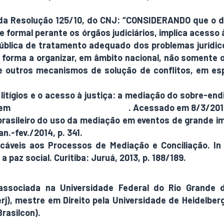
a Resolução 125/10, do CNJ: “CONSIDERANDO que o dire
e formal perante os órgãos judiciários, implica acesso
 pública de tratamento adequado dos problemas jurídi
 forma a organizar, em âmbito nacional, não somente o
outros mecanismos de solução de conflitos, em esp
 litígios e o acesso à justiça: a mediação do sobre-end
e em
http://rccs.revues.org/1184
. Acessado em 8/3/201
 brasileiro do uso da mediação em eventos de grande 
an.-fev./2014, p. 341.
licáveis aos Processos de Mediação e Conciliação. I
 paz social. Curitiba: Juruá, 2013, p. 188/189.
ssociada na Universidade Federal do Rio Grande do
j), mestre em Direito pela Universidade de Heidelber
Brasilcon).