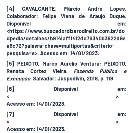
[4] CAVALCANTE, Márcio André Lopes.
Colaborador: Felipe Viana de Araujo Duque.
Disponível em:
<https://www.buscadordizerodireito.com.br/do
dpedia/detalhes/b9141aff1412dc76340b3822d9e
a6c72?palavra-chave=multiportas&criterio-
pesquisa=e>. Acesso em: 14/01/2023.
[5] PEIXOTO, Marco Aurélio Ventura; PEIXOTO,
Renata Cortez Vieira.
Fazenda Pública e
Execução
. Salvador: Juspodivm, 2018, p. 118
[6] Disponível em:
<
https://atos.cnj.jus.br/atos/detalhar/3987
>.
Acesso em: 14/01/2023.
[7] Disponível em:
<
https://atos.cnj.jus.br/atos/detalhar/3429
>.
Acesso em: 14/01/2023.