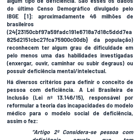
algum tipo de deficiência. São esses os dados
do último Censo Demográfico divulgado pelo
IBGE [1]: aproximadamente 46 milhões de
brasileiros
(24{23150cbf97a59fadc191e6718a7d18c5ddd7ea
825d2151cbc27fca75900c00db} da população)
reconhecem ter algum grau de dificuldade em
pelo menos uma das habilidades investigadas
(enxergar, ouvir, caminhar ou subir degraus) ou
possuir deficiência mental/intelectual.
Há diversos critérios para definir o conceito de
pessoa com deficiência. A Lei Brasileira de
Inclusão (Lei nº 13.146/15), responsável por
reformular a teoria das incapacidades do modelo
médico para o modelo social de deficiência,
assim o fez:
“Artigo 2º Considera-se pessoa com
deficiência aquela que tem