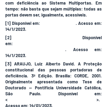
com deficiência ao Sistema Multiportas. Em
tempo: não basta que sejam múltiplas: todas as
portas devem ser, igualmente, acessíveis.
[1] Disponível em:
Censo 2010 | IBGE
. Acesso em:
14/1/2023.
[2] Disponível
em:
https://www.planalto.gov.br/ccivil_03/_ato
2015-2018/2015/lei/l13146.htm
. Acesso em:
14/1/2023.
[3] ARAUJO, Luiz Alberto David. A Proteção
constitucional das pessoas portadoras de
deficiência. 3ª Edição. Brasília: CORDE, 2001.
Originalmente apresentada como Tese de
Doutorado — Pontifícia Universidade Católica,
São Paulo. Disponível em:
<
https://tede2.pucsp.br/handle/handle/8708
>.
Acesso em: 14/01/2023.