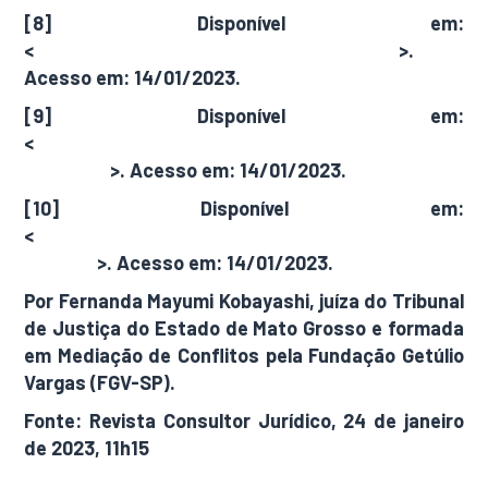
[8] Disponível em:
<
https://www.tjmt.jus.br/noticias/70466
>.
Acesso em: 14/01/2023.
[9] Disponível em:
<
http://www.tjmt.jus.br/noticias/66536#.Y8MP
AHbMKUk
>. Acesso em: 14/01/2023.
[10] Disponível em:
<
http://www.tjmt.jus.br/noticias/60203#.Y785O
XbMKUk
>. Acesso em: 14/01/2023.
Por Fernanda Mayumi Kobayashi, juíza do Tribunal
de Justiça do Estado de Mato Grosso e formada
em Mediação de Conflitos pela Fundação Getúlio
Vargas (FGV-SP).
Fonte: Revista Consultor Jurídico, 24 de janeiro
de 2023, 11h15