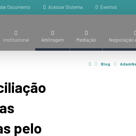
idar Documento
Acessar Sistema
Eventos
Institucional
Arbitragem
Mediação
Negociação e
Blog
AdamN
iliação
as
as pelo