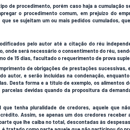
tipo de procedimento, porém caso haja a cumulação s
pregar o procedimento comum, em prejuízo do empr
a que se sujeitam um ou mais pedidos cumulados, que
odificados pelo autor até a citação do réu indepe
, onde será necessário o consentimento do réu, send
mo de 15 dias, facultado o requerimento de prova supl
primento de obrigações de prestações sucessivas, es
 autor, e serão incluídas na condenação, enquanto 
las. Desta forma e a título de exemplo, os alimentos 
 parcelas devidas quando da propositura da demand
vel que tenha pluralidade de credores, aquele que nã
rédito. Assim, se apenas um dos credores receber a
 a parte que lhe caiba no total, descontadas às despes
s, é tratado como parte aquele que não participou do p