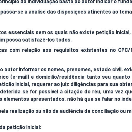
rincípio da individuação basta ao autor indicar o fund
 passa-se a analise das disposições atinentes ao tema
s essenciais sem os quais não existe petição inicial
im possa satisfazê-los todos.
s com relação aos requisitos existentes no CPC/1
á o autor informar os nomes, prenomes, estado civil, ex
ico (e-mail) e domicílio/residência tanto seu quanto
ição inicial, requerer ao juiz diligências para sua obte
ndeferida se for possível à citação do réu, uma vez qu
os elementos apresentados, não há que se falar no ind
pela realização ou não da audiência de conciliação ou 
a petição inicial: