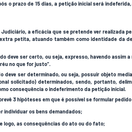
pós o prazo de 15 dias, a petição inicial será indeferi
Judiciário, a eficácia que se pretende ver realizada pel
 ou extra petita, atuando também como identidade da d
o deve ser certo, ou seja, expresso, havendo assim a r
u no que for justo”.
o deve ser determinado, ou seja, possuir objeto medi
ional solicitado) determinados, sendo, portanto, del
mo consequência o indeferimento da petição inicial.
prevê 3 hipóteses em que é possível se formular pedido
er individuar os bens demandados;
e logo, as consequências do ato ou do fato;