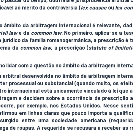
o passar do tempo, doutrina e jurisprudência arbitral
icável ao mérito da controvérsia (
lex causae
ou
lex con
 âmbito da arbitragem internacional é relevante, dad
ivil law
e da
common law
. No primeiro, aplica-se a te
a jurídico da família romano­germânica, a prescrição 
stema da
common law
, a prescrição (
statute of limitat
mo lidar com a questão no âmbito da arbitragem intern
 arbitral desenvolvida no âmbito da arbitragem intern
ter processual ou substancial (quando muito, os efeit
ro internacional está unicamente vinculado à lei que 
ragem e decidem sobre a ocorrência de prescrição ain
orre, por exemplo, nos Estados Unidos. Nesse sentid
firmou em linhas claras que pouco importa a qualific
a surgido entre uma sociedade americana (requeri
ega de roupas. A requerida se recusara a receber as