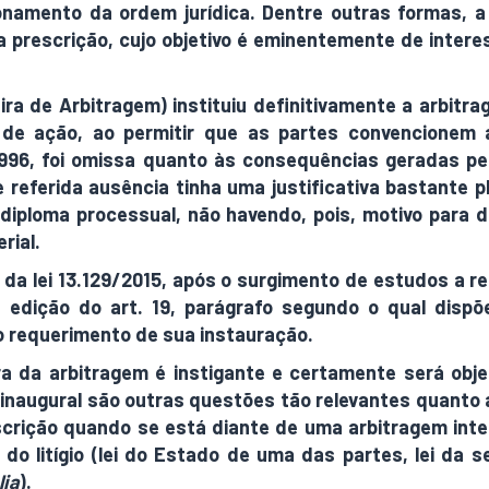
onamento da ordem jurídica. Dentre outras formas, 
da prescrição, cujo objetivo é eminentemente de intere
sileira de Arbitragem) instituiu definitivamente a arb
o de ação, ao permitir que as partes convencionem 
996, foi omissa quanto às consequências geradas pelo
 referida ausência tinha uma justificativa bastante pla
m diploma processual, não havendo, pois, motivo para 
rial.
 da lei 13.129/2015, após o surgimento de estudos a r
a edição do art. 19, parágrafo segundo o qual disp
o requerimento de sua instauração.
ra da arbitragem é instigante e certamente será obj
o inaugural são outras questões tão relevantes quanto
rescrição quando se está diante de uma arbitragem in
 do litígio (lei do Estado de uma das partes, lei da
lia
).