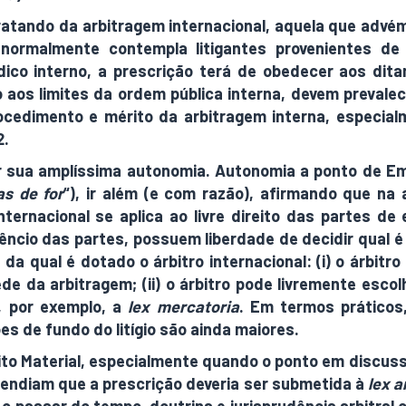
atando da arbitragem internacional, aquela que advém
 normalmente contempla litigantes provenientes de 
ico interno, a prescrição terá de obedecer aos ditam
 aos limites da ordem pública interna, devem prevale
procedimento e mérito da arbitragem interna, especi
2.
r sua amplíssima autonomia. Autonomia a ponto de Em
as de for
“), ir além (e com razão), afirmando que na 
rnacional se aplica ao livre direito das partes de el
êncio das partes, possuem liberdade de decidir qual é a
a qual é dotado o árbitro internacional: (i) o árbitr
de da arbitragem; (ii) o árbitro pode livremente esco
r, por exemplo, a
lex mercatoria
. Em termos práticos
es de fundo do litígio são ainda maiores.
eito Material, especialmente quando o ponto em discus
endiam que a prescrição deveria ser submetida à
lex ar