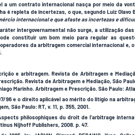
vel a um contrato internacional nasça por meio da vo
 é repleta de incertezas, o que, segundo Luiz Olavo Ba
ércio internacional e que afaste as incertezas e dificu
áter intergovernamental não surge, a utilização das 
 pode constituir um bom meio para regular as quest
 operadores da arbitragem comercial internacional e, 
.
ção e arbitragem. Revista de Arbitragem e Mediação,
escrição. Revista de Arbitragem e Mediação, São Paulo: 
Thiago Marinho. Arbitragem e Prescrição. São Paulo: Atla
/96 e o direito aplicável ao mérito do litígio na arbitr
m, São Paulo: RT, v. 11, p. 355, 2001.
pects philosophiques du droit de l’arbitrage interna
tinus Nijhoff Publishers, 2008. p. 47.