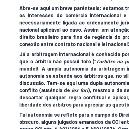
Abre-se aqui um breve parêntesis: estamos tr
os interesses do comércio internacional e
necessariamente ligada ao ordenamento juríd
nacional aplicável ao caso. Assim, em atenção
direito brasileiro para fins de regência do 
conexão entre contrato nacional e lei nacional
Já a arbitragem internacional é conhecida po
que o árbitro não possui foro (“
l’arbitre na p
mundo3. A ampla autonomia da arbitragem inte
autonomia se estende aos árbitros que, no sil
discussão. Tem-se aqui uma dupla autonomia d
conflito (ausência de
lex fori
), mesmo a da se
descartar qualquer regra conflitual e aplica
liberdade dos árbitros para apreciar as questõ
Tal autonomia se reflete para o campo do Dir
obscuro, alguns julgados emanados da CCI ent