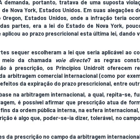
 A demanda, portanto, tratava de uma suposta violaç
 de Nova York, Estados Unidos. Em suas alegações de
Oregon, Estados Unidos, onde a infração teria ocorrid
 das partes, era a lei do Estado de Nova York, pou
 aplicou ao prazo prescricional esta última lei, dando 
s sequer escolheram a lei que seria aplicável ao con
por meio da chamada
voie directe
7 as regras consta
ção à prescrição, os Princípios Unidroit oferecem r
 arbitragem comercial internacional (como por exemp
feitos da expiração do prazo prescricional, entre outr
ase na arbitragem internacional, a qual, repita-se, fu
agem, é possível afirmar que prescrição atua de form
nfins da ordem pública interna, na esfera internaciona
rição é algo que, poder-se-ia dizer, tolerável, no campo
tes da prescrição no campo da arbitragem internacional,