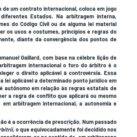
 de um contrato internacional, coloca em jogo
diferentes Estados. Na arbitragem interna,
es do Código Civil ou de alguma lei material
cer os usos e costumes, princípios e regras do
almente, diante da convergência dos pontos de
manuel Gaillard, com base na célebre lição de
arbitragem internacional o foro do árbitro é o
eger o direito aplicável à controvérsia. Essa
 lei aplicável a determinado ponto jurídico em
o é autônomo em relação às regras estatais de
lher a regra de conflito que aplicará ou mesmo
, em arbitragem internacional, a autonomia e
são é a ocorrência de prescrição. Num passado
bitrii
, o que equivocadamente foi decidido nos