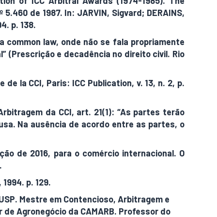
tion of ICC Arbitral Awards (1974-1985). The
º 5.460 de 1987. In: JARVIN, Sigvard; DERAINS,
4. p. 138.
 da common law, onde não se fala propriamente
(Prescrição e decadência no direito civil. Rio
e la CCI, Paris: ICC Publication, v. 13, n. 2, p.
bitragem da CCI, art. 21(1): “As partes terão
ausa. Na ausência de acordo entre as partes, o
ição de 2016, para o comércio internacional. O
.
1994. p. 129.
a USP. Mestre em Contencioso, Arbitragem e
tor de Agronegócio da CAMARB. Professor do