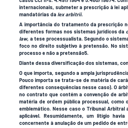
casos CCI nºs. 4.491/1984 e 5.460/19874. Com 
internacionais, submeter a prescrição à lei apl
mandatórias da
lex arbitrii
.
A importância do tratamento da prescrição no
diferentes formas nos sistemas jurídicos da
c
law
, a tese processualista. Segundo o sistem
foco no direito subjetivo à pretensão. No si
processo e não a pretensão5.
Diante dessa diversificação dos sistemas, co
O que importa, segundo a ampla jurisprudência
Pouco importa se trata-se de matéria de cará
diferentes consequências nesse caso). O árbit
no contrato que contém a convenção de arbit
matéria de ordem pública processual, como oc
emblemático. Nesse caso o Tribunal Arbitral a
aplicável. Resumidamente, um litígio havi
concernente à anulação de um pedido de entr