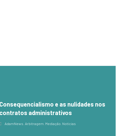
Consequencialismo e as nulidades nos
contratos administrativos
AdamNews
,
Arbitragem
,
Mediação
,
Notícias