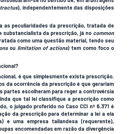
 consolidaram-se no sentido de, em arbitragens
tractus
), independentemente das disposições
a as peculiaridades da prescrição, tratada de
se substancialista da prescrição, já no
common
é tratada como uma questão material, tendo seu
ions
ou
limitation of actions
) tem como foco o
acional?
acional, é que simplesmente exista prescrição.
os da ocorrência da prescrição é que gerariam
as partes escolheram para reger a controvérsia
da que tal lei classifique a prescrição como
o, o julgado proferido no Caso CCI nº 6.371 é
ação da prescrição para determinar a lei a ela
da) e uma empresa tailandesa (requerente),
 roupas encomendadas em razão da divergência