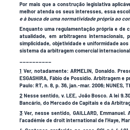
Por mais que a construção legislativa aplicá
melhor atenda os seus interesses, essa escolha
e à busca de uma normatividade própria ao com
Enquanto uma regulamentação própria e de car
atualidade, em arbitragens internacionais,
simplicidade, objetividade e uniformidade aos
sistema da arbitragem comercial internacional
__________
1
Ver, notadamente: ARMELIN, Donaldo. Prescri
ESGASHIRA, Fábio de Possídio. Arbitragem e pr
Paulo: RT, n. 8, p. 36, jan.-mar. 2006; NUNES, 
2
Nesse sentido, v. LEE, João Bosco. A lei 9.307
Bancário, do Mercado de Capitais e da Arbitrage
3
Ver, nesse sentido, GAILLARD, Emmanuel. As
l’académie de droit international de l’Haye, Mar