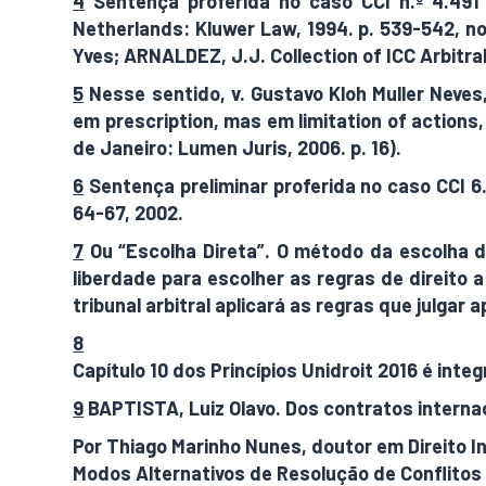
4
Sentença proferida no caso CCI n.º 4.491 
Netherlands: Kluwer Law, 1994. p. 539-542, no
Yves; ARNALDEZ, J.J. Collection of ICC Arbitra
5
Nesse sentido, v. Gustavo Kloh Muller Neves
em prescription, mas em limitation of actions
de Janeiro: Lumen Juris, 2006. p. 16).
6
Sentença preliminar proferida no caso CCI 6.371
64-67, 2002.
7
Ou “Escolha Direta”. O método da escolha di
liberdade para escolher as regras de direito 
tribunal arbitral aplicará as regras que julgar 
8
Princípios elaborados pela Unidroit (Interna
Capítulo 10 dos Princípios Unidroit 2016 é in
9
BAPTISTA, Luiz Olavo. Dos contratos internaci
Por Thiago Marinho Nunes, doutor em Direito 
Modos Alternativos de Resolução de Conflitos