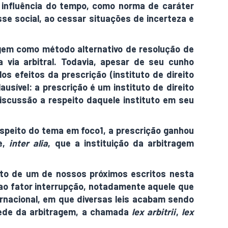
a influência do tempo, como norma de caráter
sse social, ao cessar situações de incerteza e
itragem como método alternativo de resolução de
a via arbitral. Todavia, apesar de seu cunho
s efeitos da prescrição (instituto de direito
usível: a prescrição é um instituto de direito
discussão a respeito daquele instituto em seu
espeito do tema em foco1, a prescrição ganhou
õe,
inter alia
, que a instituição da arbitragem
eto de um de nossos próximos escritos nesta
 ao fator interrupção, notadamente aquele que
ternacional, em que diversas leis acabam sendo
 sede da arbitragem, a chamada
lex arbitrii
,
lex