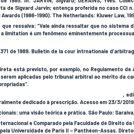
de 1985. In: JARVIN, Sigvard; DERAINS, Yves. Collec
ta de Sigvard Jarvin; entença proferida no caso CCI n.
l Awards (1986-1990). The Netherlands: Kluwer Law, 199
, que ressalva: “Vale ainda ressaltar que no sistema
, a limitation é um fenômeno eminentemente processual” 
 de 1989. Bulletin de la cour intrnationale d’arbitrage d
reta está previsto, por exemplo, no Regulamento de Ar
a serem aplicadas pelo tribunal arbitral ao mérito da c
apropriadas”.
tional Institute for de Unification of Private Law)
, ed
tegralmente dedicado à prescrição. Acesso em 23/3/2019
onais: uma visão teórica e prática. São Paulo: Saraiva, 
Internacional e Comparado pela Faculdade de Direito d
 pela Universidade de Paris II – Panthéon-Assas. Dire