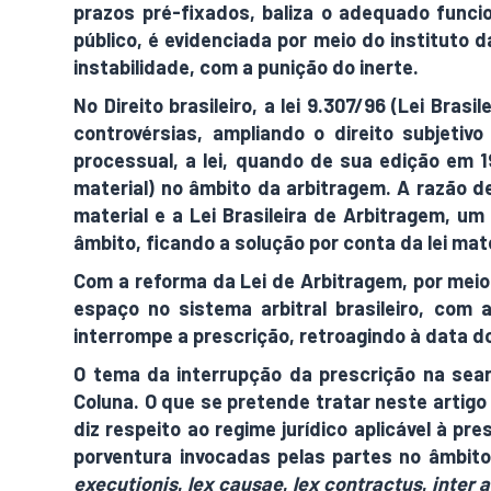
prazos pré-fixados, baliza o adequado funci
público, é evidenciada por meio do instituto 
instabilidade, com a punição do inerte.
No Direito brasileiro, a lei 9.307/96 (Lei Bra
controvérsias, ampliando o direito subjetiv
processual, a lei, quando de sua edição em 1
material) no âmbito da arbitragem. A razão de
material e a Lei Brasileira de Arbitragem, u
âmbito, ficando a solução por conta da lei mate
Com a reforma da Lei de Arbitragem, por meio
espaço no sistema arbitral brasileiro, com 
interrompe a prescrição, retroagindo à data d
O tema da interrupção da prescrição na sea
Coluna. O que se pretende tratar neste artig
diz respeito ao regime jurídico aplicável à p
porventura invocadas pelas partes no âmbito
executionis
,
lex causae
,
lex contractus
,
inter a