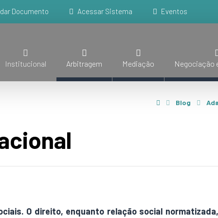
idar Documento
Acessar Sistema
Eventos
Institucional
Arbitragem
Mediação
Negociação e
Blog
Ad
acional
ciais. O direito, enquanto relação social normatizada