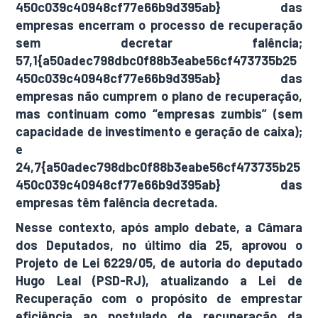
450c039c40948cf77e66b9d395ab} das
empresas encerram o processo de recuperação
sem decretar falência;
57,1{a50adec798dbc0f88b3eabe56cf473735b25
450c039c40948cf77e66b9d395ab} das
empresas não cumprem o plano de recuperação,
mas continuam como “empresas zumbis” (sem
capacidade de investimento e geração de caixa);
e
24,7{a50adec798dbc0f88b3eabe56cf473735b25
450c039c40948cf77e66b9d395ab} das
empresas têm falência decretada.
Nesse contexto, após amplo debate, a Câmara
dos Deputados, no último dia 25, aprovou o
Projeto de Lei 6229/05, de autoria do deputado
Hugo Leal (PSD-RJ), atualizando a Lei de
Recuperação com o propósito de emprestar
eficiência ao postulado de recuperação da