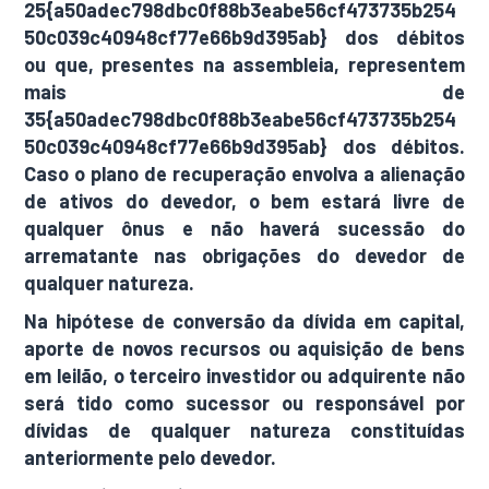
25{a50adec798dbc0f88b3eabe56cf473735b254
50c039c40948cf77e66b9d395ab} dos débitos
ou que, presentes na assembleia, representem
mais de
35{a50adec798dbc0f88b3eabe56cf473735b254
50c039c40948cf77e66b9d395ab} dos débitos.
Caso o plano de recuperação envolva a alienação
de ativos do devedor, o bem estará livre de
qualquer ônus e não haverá sucessão do
arrematante nas obrigações do devedor de
qualquer natureza.
Na hipótese de conversão da dívida em capital,
aporte de novos recursos ou aquisição de bens
em leilão, o terceiro investidor ou adquirente não
será tido como sucessor ou responsável por
dívidas de qualquer natureza constituídas
anteriormente pelo devedor.