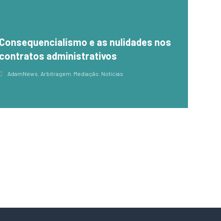
Consequencialismo e as nulidades nos
contratos administrativos
AdamNews
,
Arbitragem
,
Mediação
,
Notícias