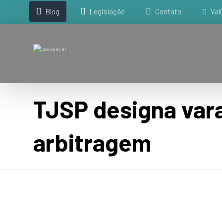
Blog
Legislação
Contato
Val
TJSP designa var
arbitragem