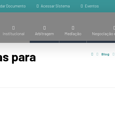
idar Documento
Acessar Sistema
Eventos
Institucional
Arbitragem
Mediação
Negociação e
as para
Blog