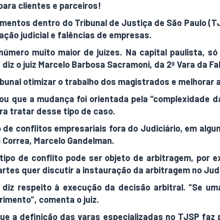
para clientes e parceiros!
mentos dentro do Tribunal de Justiça de São Paulo (T
ção judicial e falências de empresas.
número muito maior de juízes. Na capital paulista, s
 diz o juiz Marcelo Barbosa Sacramoni, da 2ª Vara da F
ibunal otimizar o trabalho dos magistrados e melhorar 
cou que a mudança foi orientada pela “complexidade d
ra tratar desse tipo de caso.
 de conflitos empresariais fora do Judiciário, em al
to Correa, Marcelo Gandelman.
po de conflito pode ser objeto de arbitragem, por ex
rtes quer discutir a instauração da arbitragem no Judi
diz respeito à execução da decisão arbitral. “Se u
primento”, comenta o juiz.
que a definição das varas especializadas no TJSP faz