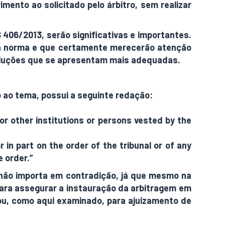
mento ao solicitado pelo árbitro, sem realizar
406/2013, serão significativas e importantes.
da norma e que certamente merecerão atenção
soluções que se apresentam mais adequadas.
to ao tema, possui a seguinte redação:
l or other institutions or persons vested by the
 in part on the order of the tribunal or of any
e order.”
o não importa em contradição, já que mesmo na
para assegurar a instauração da arbitragem em
, ou, como aqui examinado, para ajuizamento de