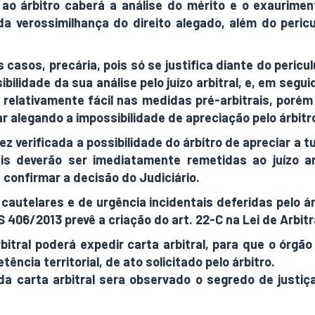
o árbitro caberá a análise do mérito e o exaurimen
 da verossimilhança do direito alegado, além do peri
es casos, precária, pois só se justifica diante do per
ibilidade da sua análise pelo juízo arbitral, e, em segui
era relativamente fácil nas medidas pré-arbitrais, poré
r alegando a impossibilidade de apreciação pelo árbit
 verificada a possibilidade do árbitro de apreciar a tu
is deverão ser imediatamente remetidas ao juízo ar
 confirmar a decisão do Judiciário.
autelares e de urgência incidentais deferidas pelo ár
S 406/2013 prevê a criação do art. 22-C na Lei de Arbi
arbitral poderá expedir carta arbitral, para que o órgão
ncia territorial, de ato solicitado pelo árbitro.
da carta arbitral sera observado o segredo de justi