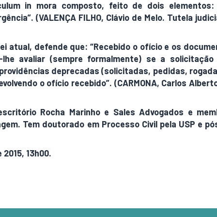
iculum in mora composto, feito de dois elementos: o
urgência”. (VALENÇA FILHO, Clávio de Melo. Tutela judic
ei atual, defende que: “Recebido o ofício e os document
lhe avaliar (sempre formalmente) se a solicitação
rovidências deprecadas (solicitadas, pedidas, rogadas
evolvendo o ofício recebido”. (CARMONA, Carlos Albert
escritório Rocha Marinho e Sales Advogados e mem
tragem. Tem doutorado em Processo Civil pela USP e p
e 2015, 13h00.