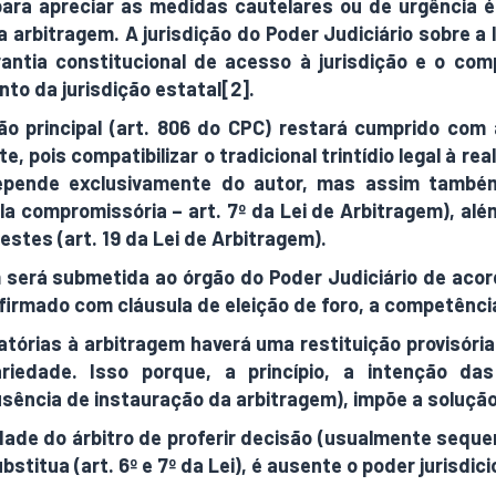
ra apreciar as medidas cautelares ou de urgência é d
 arbitragem. A jurisdição do Poder Judiciário sobre a l
rantia constitucional de acesso à jurisdição e o co
to da jurisdição estatal[2].
ão principal (art. 806 do CPC) restará cumprido co
pois compatibilizar o tradicional trintídio legal à real
depende exclusivamente do autor, mas assim também
a compromissória – art. 7º da Lei de Arbitragem), além
stes (art. 19 da Lei de Arbitragem).
 será submetida ao órgão do Poder Judiciário de aco
firmado com cláusula de eleição de foro, a competênci
órias à arbitragem haverá uma restituição provisória d
ariedade. Isso porque, a princípio, a intenção da
usência de instauração da arbitragem), impõe a soluçã
idade do árbitro de proferir decisão (usualmente seque
itua (art. 6º e 7º da Lei), é ausente o poder jurisdicio