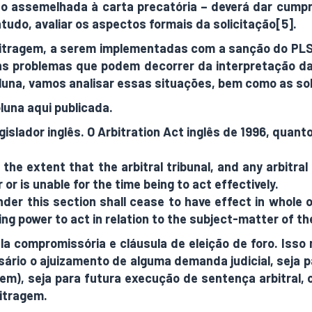
ção assemelhada à carta precatória – deverá dar cumpri
udo, avaliar os aspectos formais da solicitação[5].
itragem, a serem implementadas com a sanção do PLS 
ns problemas que podem decorrer da interpretação 
coluna, vamos analisar essas situações, bem como as 
luna aqui publicada.
islador inglês. O Arbitration Act inglês de 1996, quan
to the extent that the arbitral tribunal, and any arbitra
or is unable for the time being to act effectively.
der this section shall cease to have effect in whole or
ing power to act in relation to the subject-matter of th
la compromissória e cláusula de eleição de foro. Iss
sário o ajuizamento de alguma demanda judicial, seja 
agem), seja para futura execução de sentença arbitral
itragem.