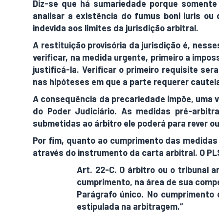
Diz-se que há sumariedade porque somente a
analisar a existência do fumus boni iuris ou
indevida aos limites da jurisdição arbitral.
A restituição provisória da jurisdição é, ness
verificar, na medida urgente, primeiro a imposs
justificá-la. Verificar o primeiro requisite s
nas hipóteses em que a parte requerer cautela
A consequência da precariedade impõe, uma vez
do Poder Judiciário. As medidas pré-arbitra
submetidas ao árbitro ele poderá para rever ou
Por fim, quanto ao cumprimento das medidas c
através do instrumento da carta arbitral. O PL
Art. 22-C. O árbitro ou o tribunal 
cumprimento, na área de sua competê
Parágrafo único. No cumprimento 
estipulada na arbitragem.”