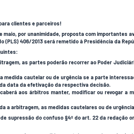
para clientes e parceiros!
de maio, por unanimidade, proposta com importantes av
ado (PLS) 406/2013 será remetido à Presidência da Repú
uintes:
rbitragem, as partes poderão recorrer ao Poder Judici
da medida cautelar ou de urgência se a parte interessa
 da data da efetivação da respectiva decisão.
, caberá aos árbitros manter, modificar ou revogar a 
uída a arbitragem, as medidas cautelares ou de urgênci
 de supressão do confuso §4º do art. 22 da redação ori