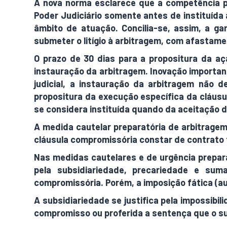
A nova norma esclarece que a competência pa
Poder Judiciário somente antes de instituída a
âmbito de atuação. Concilia-se, assim, a ga
submeter o litígio à arbitragem, com afastamen
O prazo de 30 dias para a propositura da aç
instauração da arbitragem. Inovação importante, 
judicial, a instauração da arbitragem não 
propositura da execução específica da cláusul
se considera instituída quando da aceitação de
A medida cautelar preparatória de arbitragem
cláusula compromissória constar de contrato 
Nas medidas cautelares e de urgência preparat
pela subsidiariedade, precariedade e sum
compromissória. Porém, a imposição fática (a
A subsidiariedade se justifica pela impossibil
compromisso ou proferida a sentença que o subst