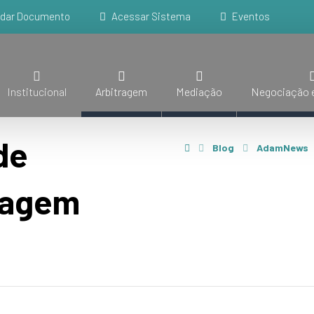
idar Documento
Acessar Sistema
Eventos
Institucional
Arbitragem
Mediação
Negociação e
de
Blog
AdamNews
tragem