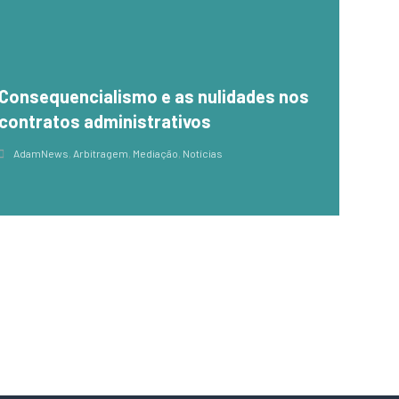
Consequencialismo e as nulidades nos
contratos administrativos
AdamNews
,
Arbitragem
,
Mediação
,
Notícias