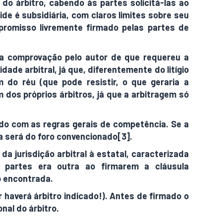
o árbitro, cabendo às partes solicitá-las ao
ide é subsidiária, com claros limites sobre seu
mpromisso livremente firmado pelas partes de
m a comprovação pelo autor de que requereu a
idade arbitral, já que, diferentemente do litígio
 do réu (que pode resistir, o que geraria a
 dos próprios árbitros, já que a arbitragem só
rdo com as regras gerais de competência. Se a
a será do foro convencionado[3].
a jurisdição arbitral à estatal, caracterizada
s partes era outra ao firmarem a cláusula
o encontrada.
r haverá árbitro indicado!). Antes de firmado o
nal do árbitro.