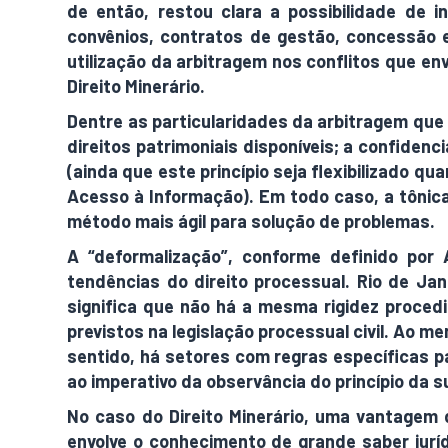
de então, restou clara a possibilidade de
convênios, contratos de gestão, concessão 
utilização da arbitragem nos conflitos que en
Direito Minerário.
Dentre as particularidades da arbitragem que 
direitos patrimoniais disponíveis; a confiden
(ainda que este princípio seja flexibilizado q
Acesso à Informação). Em todo caso, a tônica
método mais ágil para solução de problemas.
A “deformalização”, conforme definido por 
tendências do direito processual. Rio de Jane
significa que não há a mesma rigidez proced
previstos na legislação processual civil. Ao 
sentido, há setores com regras específicas pa
ao imperativo da observância do princípio da 
No caso do Direito Minerário, uma vantagem 
envolve o conhecimento de grande saber jurí