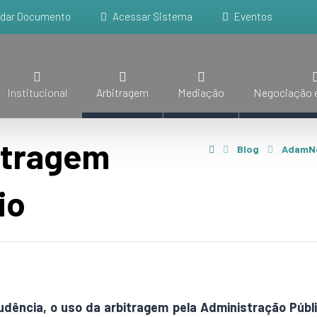
idar Documento
Acessar Sistema
Eventos
Institucional
Arbitragem
Mediação
Negociação e
itragem
Blog
AdamN
io
udência, o uso da arbitragem pela Administração Públic