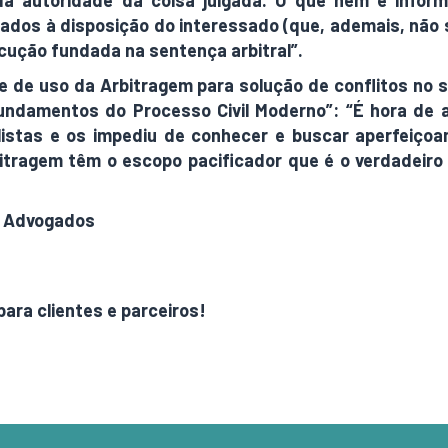
 autoridade da coisa julgada. O que nem é informad
ocados à disposição do interessado (que, ademais, não
ecução fundada na sentença arbitral”.
te de uso da Arbitragem para solução de conflitos no
ndamentos do Processo Civil Moderno”: “É hora de a
istas e os impediu de conhecer e buscar aperfeiçoa
rbitragem têm o escopo pacificador que é o verdadeiro
on Advogados
para clientes e parceiros!