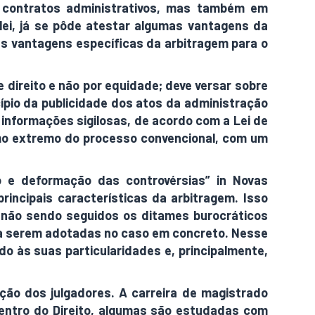
m contratos administrativos, mas também em
ei, já se pôde atestar algumas vantagens da
 as vantagens específicas da arbitragem para o
 direito e não por equidade; deve versar sobre
cípio da publicidade dos atos da administração
s informações sigilosas, de acordo com a Lei de
ismo extremo do processo convencional, com um
so e deformação das controvérsias” in Novas
principais características da arbitragem. Isso
, não sendo seguidos os ditames burocráticos
as a serem adotadas no caso em concreto. Nesse
do às suas particularidades e, principalmente,
ção dos julgadores. A carreira de magistrado
dentro do Direito, algumas são estudadas com