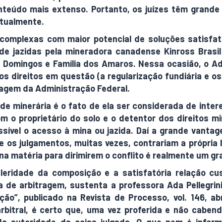
teúdo mais extenso. Portanto, os juízes têm grande
ctualmente.
complexas com maior potencial de soluções satisfató
e jazidas pela mineradora canadense Kinross Brasi
 Domingos e Família dos Amaros. Nessa ocasião, o A
s direitos em questão (a regularização fundiária e os 
ragem da Administração Federal.
e minerária é o fato de ela ser considerada de intere
om o proprietário do solo e o detentor dos direitos 
ssível o acesso à mina ou jazida. Daí a grande vantag
e os julgamentos, muitas vezes, contrariam a própria l
na matéria para dirimirem o conflito é realmente um gr
celeridade da composição e a satisfatória relação 
ia de arbitragem, sustenta a professora Ada Pellegrin
ão”, publicado na Revista de Processo, vol. 146, ab
rbitral, é certo que, uma vez proferida e não caben