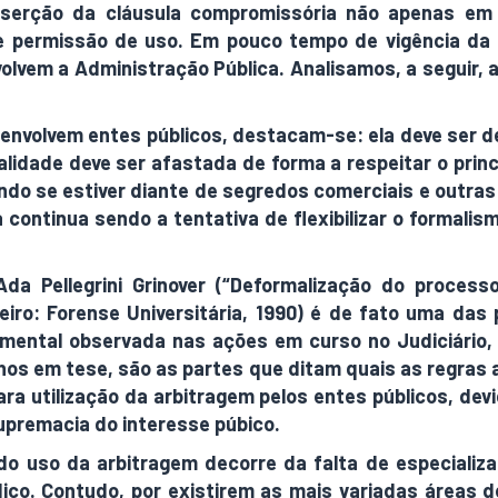
 inserção da cláusula compromissória não apenas e
e permissão de uso. Em pouco tempo de vigência da l
volvem a Administração Pública. Analisamos, a seguir,
envolvem entes públicos, destacam-se: ela deve ser de
cialidade deve ser afastada de forma a respeitar o prin
uando se estiver diante de segredos comerciais e outra
 continua sendo a tentativa de flexibilizar o formal
Ada Pellegrini Grinover (“Deformalização do proces
iro: Forense Universitária, 1990) é de fato uma das 
imental observada nas ações em curso no Judiciário
menos em tese, são as partes que ditam quais as regr
ra utilização da arbitragem pelos entes públicos, devi
supremacia do interesse púbico.
do uso da arbitragem decorre da falta de especializa
dico. Contudo, por existirem as mais variadas áreas 