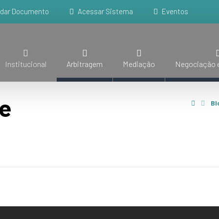
idar Documento
Acessar Sistema
Eventos
Institucional
Arbitragem
Mediação
Negociação e
 e
Bl