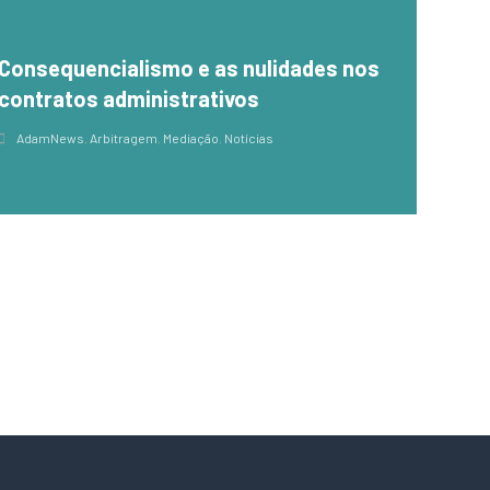
Consequencialismo e as nulidades nos
contratos administrativos
AdamNews
,
Arbitragem
,
Mediação
,
Notícias