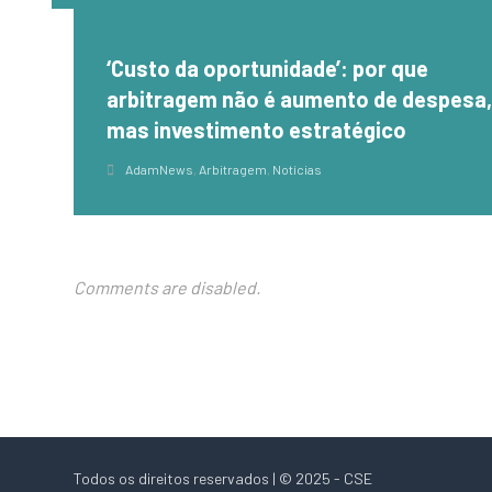
‘Custo da oportunidade’: por que
arbitragem não é aumento de despesa
mas investimento estratégico
AdamNews
,
Arbitragem
,
Notícias
Comments are disabled.
Todos os direitos reservados | © 2025 - CSE