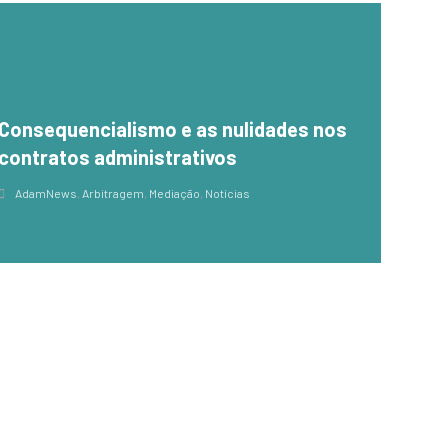
Consequencialismo e as nulidades nos
contratos administrativos
AdamNews
,
Arbitragem
,
Mediação
,
Notícias