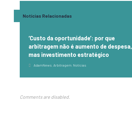
Notícias Relacionadas
‘Custo da oportunidade’: por que
arbitragem não é aumento de despesa
mas investimento estratégico
AdamNews
,
Arbitragem
,
Notícias
Comments are disabled.