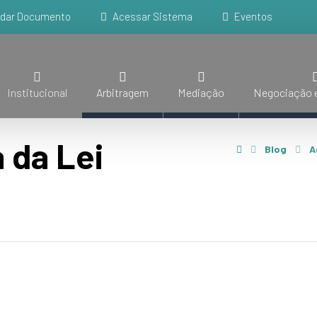
idar Documento
Acessar Sistema
Eventos
Institucional
Arbitragem
Mediação
Negociação e
 da Lei
Blog
A